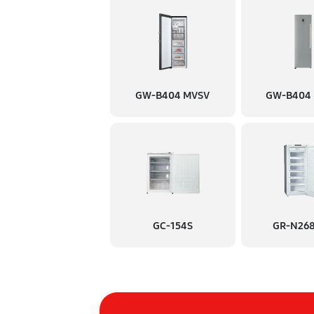
Замена нагревателя испарите
Замена мотор-компрессора
GW-B404 MVSV
GW-B404
GC-154S
GR-N26