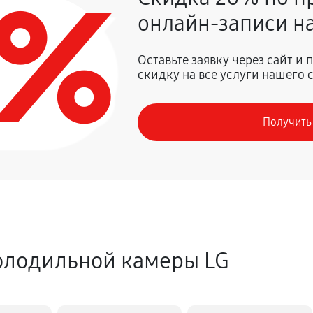
0%
онлайн-записи на
о отделения
650 руб
Оставьте заявку через сайт и
скидку на все услуги нашего 
650 руб
Получить
ературы
850 руб
.платы, мейн платы)
650 руб
1680 руб
олодильной камеры LG
650 руб