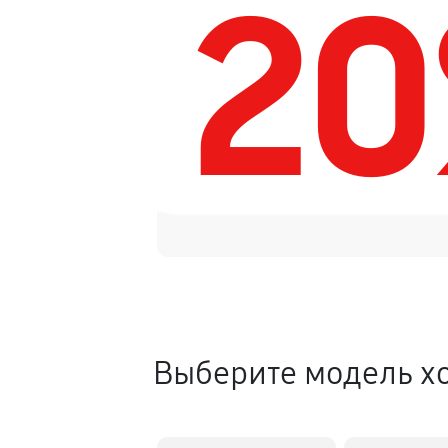
2
Ремонт датчика морозильног
Замена термостата
Ремонт/замена датчика темп
Замена платы управления (мат
Замена дефростера
Выберите модель х
Замена нагревателя оттайки