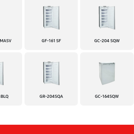
ля
720 руб
850 руб
 MASV
GF-161 SF
GC-204 SQW
8BLQ
GR-204SQA
GC-164SQW