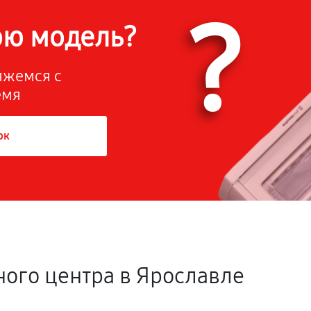
?
ою модель?
вяжемся с
емя
ок
ного центра в Ярославле