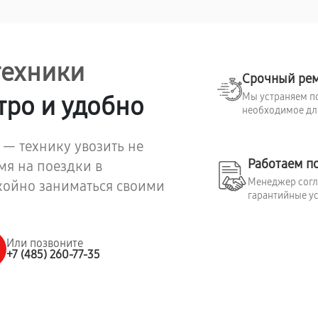
техники
Срочный ре
Мы устраняем по
тро и удобно
необходимое для
 — технику увозить не
Работаем п
мя на поездки в
Менеджер согла
койно заниматься своими
гарантийные ус
Или позвоните
+7 (485) 260-77-35