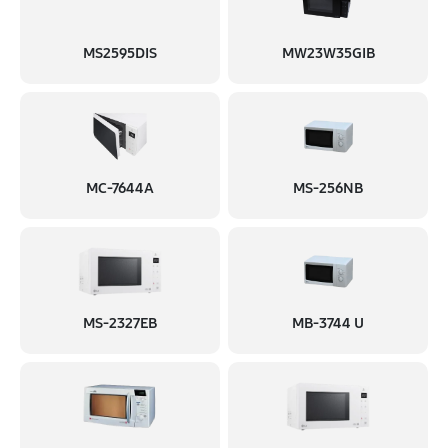
MS2595DIS
MW23W35GIB
MC-7644A
MS-256NB
MS-2327EB
MB-3744 U