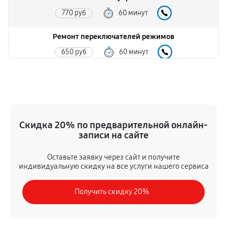
770 руб
60 минут
Ремонт переключателей режимов
650 руб
60 минут
Ремонт волновода
650 руб
60 минут
Замена вентилятора
Скидка 20% по предварительной онлайн-
650 руб
60 минут
записи на сайте
Замена ТЭН
Оставьте заявку через сайт и получите
индивидуальную скидку на все услуги нашего сервиса
1300 руб
60 минут
Получить скидку 20%
Замена датчиков
590 руб
60 минут