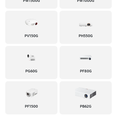
Ремонт системы охлаждения
PW1500G
PW1000G
1200 руб
60 минут
Ремонт материнской платы
1040 руб
60 минут
PV150G
PH550G
Ремонт платы управления (восстановление)
1560 руб
60 минут
Замена матричного блока
1300 руб
60 минут
PG60G
PF80G
Замена фильтра
720 руб
60 минут
Замена светодиода
PF1500
PB62G
1630 руб
60 минут