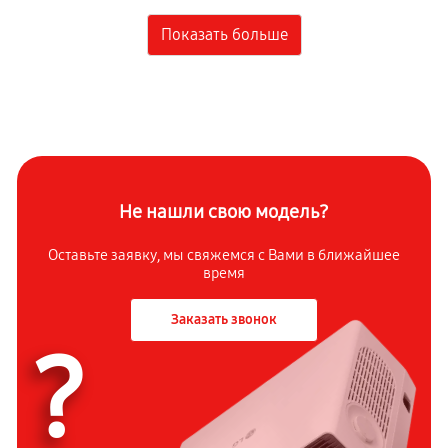
Замена линзы
1630 руб
60 минут
Ремонт корпуса
1630 руб
60 минут
Замена блока управления
1370 руб
60 минут
Не нашли свою модель?
Восстановление программного обеспечения
Оставьте заявку, мы свяжемся с
Вами в ближайшее
время
910 руб
60 минут
Заказать звонок
Замена светофильтра
?
2210 руб
60 минут
Настройка
650 руб
60 минут