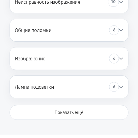
Неисправность изображения
10
Замена лампы на светодиод
980 руб
60 минут
Общие поломки
6
Замена зеркального тоннеля
2540 руб
60 минут
Замена оптического блока
Изображение
6
1300 руб
60 минут
Юстировка оптики
Лампа подсветки
6
2470 руб
60 минут
Замена системы накала лампы
Показать ещё
2340 руб
60 минут
Замена балластера