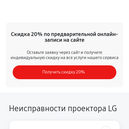
Замена датчика
910 руб
60 минут
Замена дисплея
Скидка 20% по предварительной онлайн-
2150 руб
60 минут
записи на сайте
Замена HDMI разъема
Оставьте заявку через сайт и получите
индивидуальную скидку на все услуги нашего сервиса
1560 руб
60 минут
Получить скидку 20%
Ремонт матрицы
1430 руб
60 минут
Замена DMD-чипа
1170 руб
60 минут
Неисправности проектора LG
Ремонт после перегрева
2470 руб
60 минут