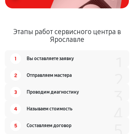
Замена лазера
1040 руб
60 минут
Этапы работ сервисного центра в
Чистка оптической системы
Ярославле
590 руб
60 минут
Замена лампы подсветки
1
1
Вы оставляете заявку
650 руб
60 минут
2
2
Отправляем мастера
Ремонт блока питания
1300 руб
60 минут
3
3
Проводим диагностику
4
4
Называем стоимость
5
5
Составляем договор