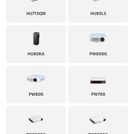
1950 руб
60 минут
HU715QW
HU85LS
Ремонт блока управления
1700 руб
60 минут
Замена блока питания
1820 руб
60 минут
HU80KA
PW800G
Замена матрицы
1690 руб
60 минут
Прошивка
PW800
PW700
780 руб
60 минут
Замена материнской платы
2080 руб
60 минут