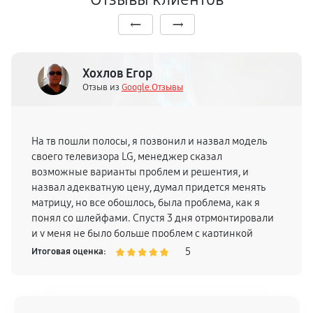
Хохлов Егор
Отзыв из
Google.Отзывы
На тв пошли полосы, я позвонил и назвал модель
своего телевизора LG, менеджер сказал
возможные варианты проблем и решентия, и
назвал адекватную цену, думал придется менять
матрицу, но все обошлось, была проблема, как я
понял со шлейфами. Спустя 3 дня отрмонтировали
и у меня не было больше проблем с картинкой
телевизора, поэтому смело могу рекомендовать
5
Итоговая оценка: