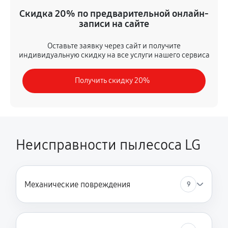
Замена помпы
Скидка 20% по предварительной онлайн-
1820 руб
60 минут
записи на сайте
Ремонт гидросистемы
Оставьте заявку через сайт и получите
индивидуальную скидку на все услуги нашего сервиса
2080 руб
60 минут
Получить скидку 20%
Замена кнопок управления
650 руб
60 минут
Замена шнура питания
1300 руб
60 минут
Неисправности пылесоса LG
Корпусный ремонт (замена резинок, креплений,
кнопок)
1950 руб
60 минут
Механические повреждения
9
Ремонт платы управления (восстановление)
2080 руб
60 минут